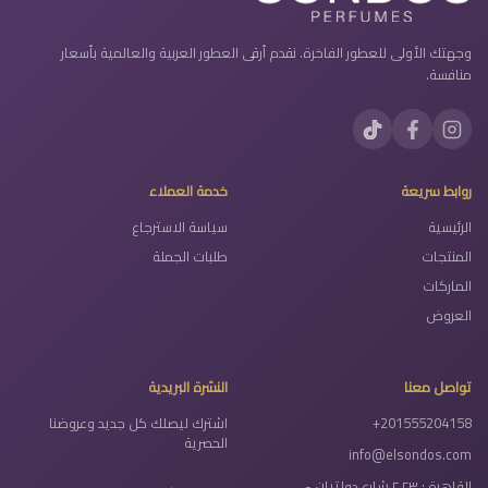
وجهتك الأولى للعطور الفاخرة. نقدم أرقى العطور العربية والعالمية بأسعار
منافسة.
روابط سريعة
خدمة العملاء
الرئيسية
سياسة الاسترجاع
المنتجات
طلبات الجملة
الماركات
العروض
تواصل معنا
النشرة البريدية
+201555204158
اشترك ليصلك كل جديد وعروضنا
الحصرية
info@elsondos.com
القاهرة : ٢٣ ٢ شارع دولتيان -