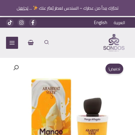
Arabiyat
تميّزك يبدأ من عطرك – السندس لعطر يُعبّر عنك
...
تجاهل
Sugar
خطي
العربية
English
لى
لمحتوى
تخفيض!